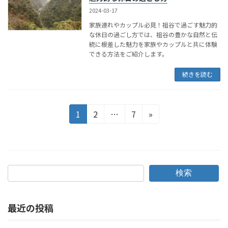
2024-03-17
家族連れやカップル必見！祖谷で過ごす魅力的
な休日の過ごし方では、祖谷の豊かな自然と伝
統に根差した魅力を家族やカップルと共に体験
できる方法をご紹介します。
続きを読む
投
固
固
固
1
2
…
7
»
定
定
定
稿
ペ
ペ
ペ
の
ー
ー
ー
ペ
ジ
ジ
ジ
検索
ー
ジ
最近の投稿
送