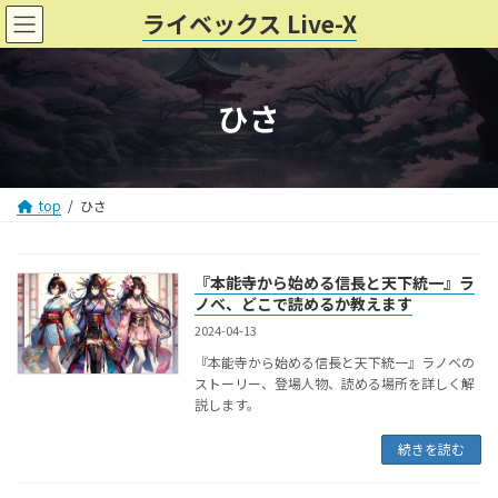
コ
ナ
ライベックス Live-X
ン
ビ
テ
ゲ
ン
ー
ひさ
ツ
シ
へ
ョ
ス
ン
キ
に
top
ひさ
ッ
移
プ
動
『本能寺から始める信長と天下統一』ラ
ノベ、どこで読めるか教えます
2024-04-13
『本能寺から始める信長と天下統一』ラノベの
ストーリー、登場人物、読める場所を詳しく解
説します。
続きを読む