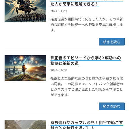
た人か簡単に理解できる！
2024-03-29
織田信長が戦国時代に何をした人か、その革新
的な戦術と全国統一への野望を簡単に解説しま
す。
続きを読む
孫正義のエピソードから学ぶ: 成功への
秘訣と革新の道
2024-03-28
孫正義の革新的な道のりと成功の秘訣を探る深
い洞察。この記事では、ソフトバンク創業者の
ビジネス哲学と彼が直面した挑戦から学ぶこと
ができます。
続きを読む
家族連れやカップル必見！祖谷で過ごす
魅力的な休日の過ごし方