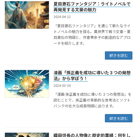
夏目漱石ファンタジア：ライトノベルで
再発見する文豪の魅力
2024-04-12
「夏目漱石ファンタジア」を通じて新たなライ
トノベルの魅力を探る。異世界で戦う文豪・夏
目漱石の物語と、作者零余子の創造的なアプロ
ーチを紹介します。
続きを読む
漫画「孫正義を成功に導いた３つの発想
法」から学ぼう！
2024-03-30
「漫画 孫正義を成功に導いた３つの発想法」を
読むことで、孫正義の革新的な思考法とソフト
バンクの壮大な成長物語に迫ります。
続きを読む
織田信長の人物像と歴史的業績：何をし