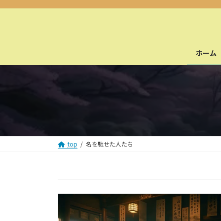
コ
ナ
ン
ビ
テ
ゲ
ン
ー
ホーム
ツ
シ
へ
ョ
ス
ン
キ
に
ッ
移
プ
動
top
名を馳せた人たち