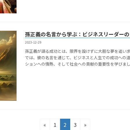
孫正義の名言から学ぶ：ビジネスリーダーの
2023-12-29
孫正義が語る成功とは、限界を設けずに大胆な夢を追い
では、彼の名言を通じて、ビジネスと人生での成功への
ションへの情熱、そして社会への貢献の重要性を学びま
固
固
固
«
1
2
3
»