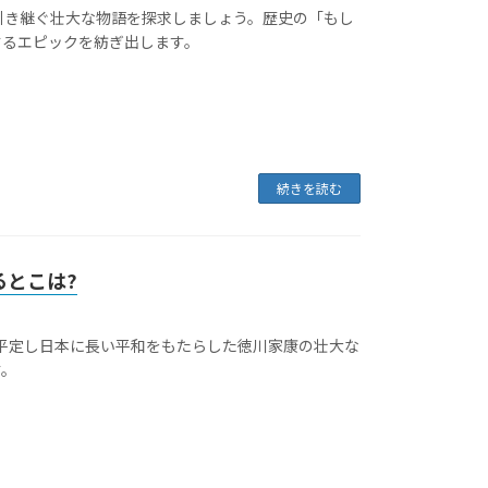
引き継ぐ壮大な物語を探求しましょう。歴史の「もし
するエピックを紡ぎ出します。
続きを読む
るとこは?
を平定し日本に長い平和をもたらした徳川家康の壮大な
す。